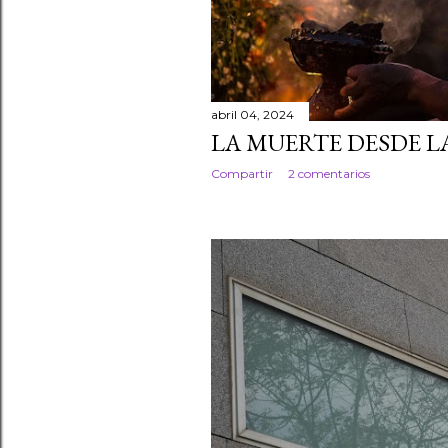
a
d
a
abril 04, 2024
s
LA MUERTE DESDE L
Compartir
2 comentarios