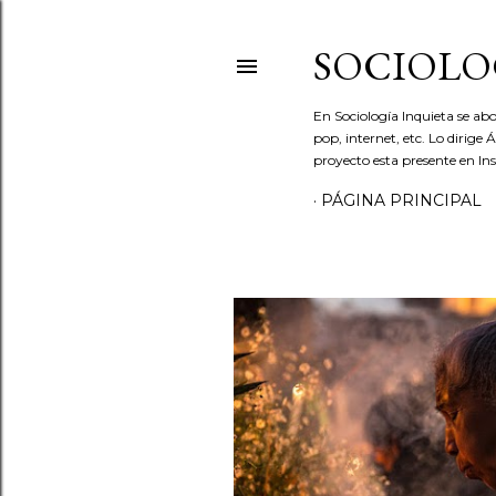
SOCIOLO
En Sociología Inquieta se abo
pop, internet, etc. Lo dirige
proyecto esta presente en In
PÁGINA PRINCIPAL
E
n
t
r