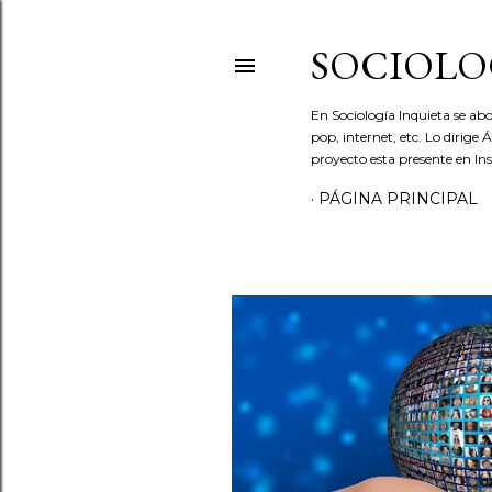
SOCIOLO
En Sociología Inquieta se abo
pop, internet, etc. Lo dirige
proyecto esta presente en In
PÁGINA PRINCIPAL
E
n
t
r