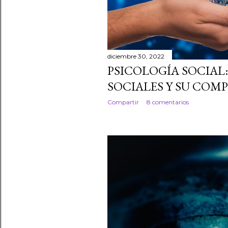
a
d
a
diciembre 30, 2022
s
PSICOLOGÍA SOCIAL
SOCIALES Y SU CO
Compartir
8 comentarios