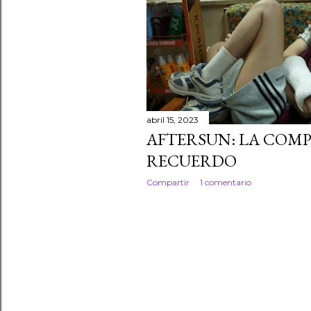
a
d
a
s
abril 15, 2023
AFTERSUN: LA COMP
RECUERDO
Compartir
1 comentario