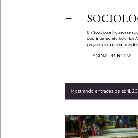
SOCIOLO
En Sociología Inquieta se abo
pop, internet, etc. Lo dirige
proyecto esta presente en In
PÁGINA PRINCIPAL
Mostrando entradas de abril, 2
E
n
t
r