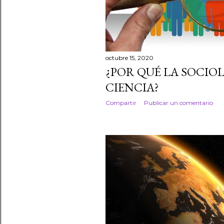
a
d
a
octubre 15, 2020
s
¿POR QUÉ LA SOCIO
CIENCIA?
Compartir
Publicar un comentario