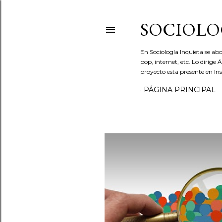
SOCIOLO
En Sociología Inquieta se abo
pop, internet, etc. Lo dirige
proyecto esta presente en In
PÁGINA PRINCIPAL
E
n
t
r