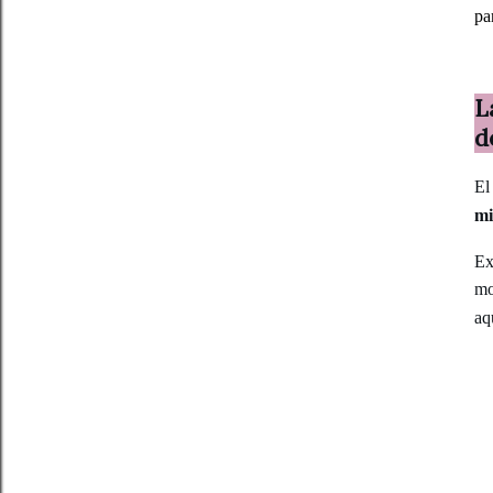
pa
L
d
El
mi
Ex
mo
aq