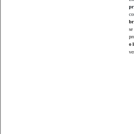
pr
co
br
se
pr
o 
ve