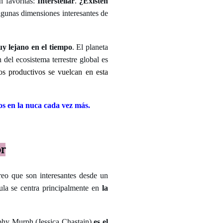
n favoritas:
Interstellar
.
¿Existen
lgunas dimensiones interesantes de
y lejano en el tiempo
. El planeta
 del ecosistema terrestre global es
os productivos se vuelcan en esta
nos en la nuca cada vez más.
or
creo que son interesantes desde un
cula se centra principalmente en
la
phy Murph (Jessica Chastain)
es el