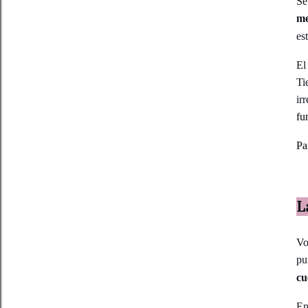
Se
me
es
El
Ti
ir
fu
Pa
L
Vo
pu
cu
En