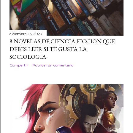
r
a
d
diciembre 26, 2023
8 NOVELAS DE CIENCIA FICCIÓN QUE
a
DEBES LEER SI TE GUSTA LA
s
SOCIOLOGÍA
Compartir
Publicar un comentario