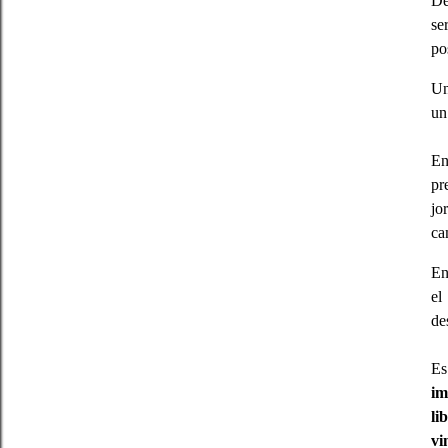
De
se
po
Un
un
En
pr
jo
ca
En
el
de
Es
im
li
vi