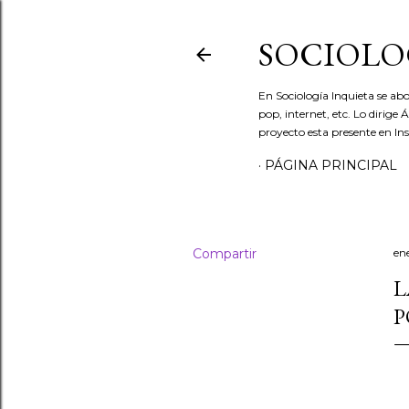
SOCIOLO
En Sociología Inquieta se abo
pop, internet, etc. Lo dirige
proyecto esta presente en In
PÁGINA PRINCIPAL
Compartir
en
L
P