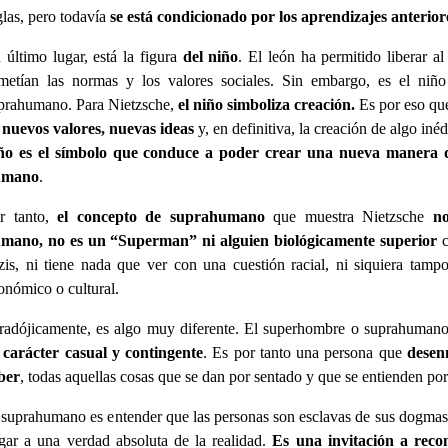
glas, pero todavía
se está condicionado por los aprendizajes anterior
 último lugar, está la figura
del niño
. El león ha permitido liberar al
metían las normas y los valores sociales. Sin embargo, es el niño 
prahumano. Para Nietzsche,
el niño simboliza creación.
Es por eso que 
e
nuevos valores, nuevas ideas
y, en definitiva, la creación de algo in
ño es el símbolo que conduce a poder crear una nueva manera de
umano
.
r tanto,
el concepto de suprahumano
que muestra Nietzsche
no
mano, no es un “Superman” ni alguien biológicamente superior
c
zis, ni tiene nada que ver con una cuestión racial, ni siquiera tamp
onómico o cultural.
radójicamente, es algo muy diferente. El superhombre o suprahuman
 carácter casual y contingente
. Es por tanto una persona que
desen
ber
, todas aquellas cosas que se dan por sentado y que se entienden por
 suprahumano es entender que las personas son esclavas de sus dogmas
egar a una verdad absoluta de la realidad.
Es una invitación a recon