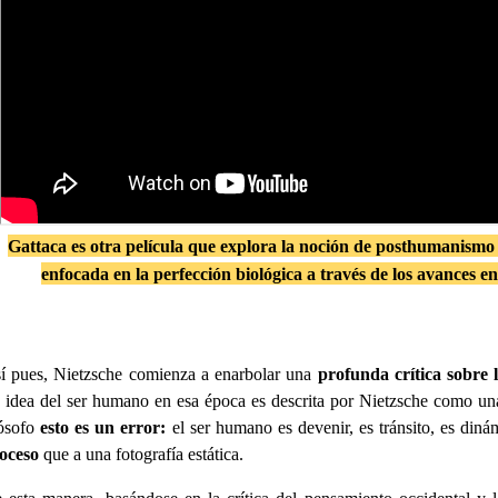
Gattaca es otra película que explora la noción de posthumanismo
enfocada en la perfección biológica a través de los avances en
í pues, Nietzsche comienza a enarbolar una
profunda crítica sobre
 idea del ser humano en esa época es descrita por Nietzsche como una i
lósofo
esto es un error:
el ser humano es devenir, es tránsito, es din
oceso
que a una fotografía estática.