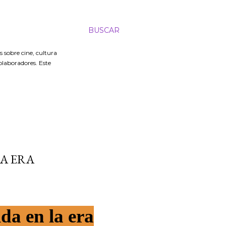
BUSCAR
 sobre cine, cultura
colaboradores. Este
LA ERA
da en la era