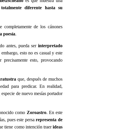
ietzscheano
es que muestra una
totalmente diferente hasta su
e completamente de los cánones
la poesía
.
do antes, pueda ser
interpretado
 embargo, esto no es casual y este
r precisamente esto, provocando
ratustra
que, después de muchos
edad para predicar. En realidad,
a especie de nuevo mesías portador
n conocido como
Zoroastro
. En este
ías, pues este persa
representa de
ue tiene como intención traer
ideas