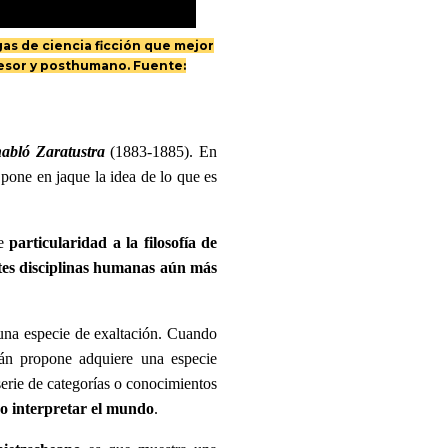
gas de ciencia ficción que mejor
resor y posthumano. Fuente:
habló Zaratustra
(1883-1885). En
, pone en jaque la idea de lo que es
de
particularidad a la filosofía de
ntes disciplinas humanas aún más
 una especie de exaltación. Cuando
mán propone adquiere una especie
 serie de categorías o conocimientos
o interpretar el mundo
.