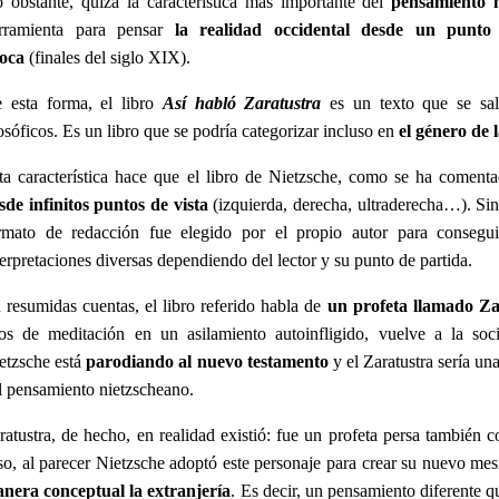
 obstante, quizá la característica más importante del
pensamiento n
rramienta para pensar
la realidad occidental desde un punto 
oca
(finales del siglo XIX).
 esta forma, el libro
Así habló Zaratustra
es un texto que se sal
losóficos. Es un libro que se podría categorizar incluso en
el género de 
ta característica hace que el libro de Nietzsche, como se ha comenta
sde infinitos puntos de vista
(izquierda, derecha, ultraderecha…). Sin
rmato de redacción fue elegido por el propio autor para consegui
terpretaciones diversas dependiendo del lector y su punto de partida.
 resumidas cuentas, el libro referido habla de
un profeta llamado Za
os de meditación en un asilamiento autoinfligido, vuelve a la soci
etzsche está
parodiando al nuevo testamento
y el Zaratustra sería un
l pensamiento nietzscheano.
ratustra, de hecho, en realidad existió: fue un profeta persa tambié
so, al parecer Nietzsche adoptó este personaje para crear su nuevo mes
nera conceptual la extranjería
. Es decir, un pensamiento diferente q