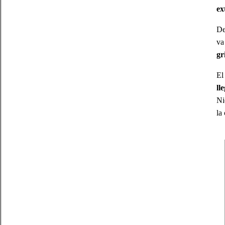
ex
De
va
gr
El
ll
Ni
la