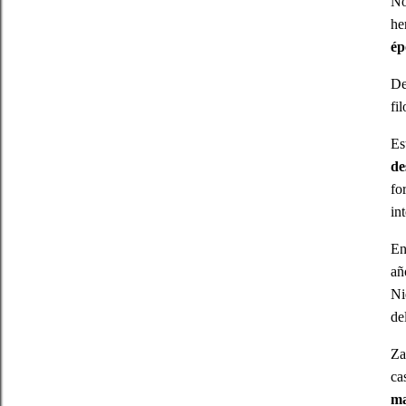
No
he
ép
De
fi
Es
de
fo
in
En
añ
Ni
de
Za
ca
ma