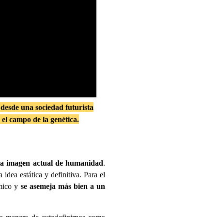
 desde una sociedad futurista
 el campo de la genética.
 la imagen actual de humanidad
.
dea estática y definitiva. Para el
ámico y
se asemeja más bien a un