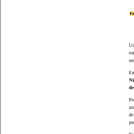
Fo
Un
es
un
En
Ni
de
Po
un
d
pa