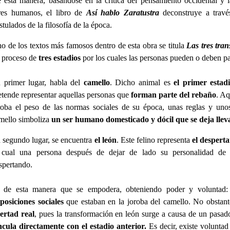
 esta manera, basándose en la crítica del pensamiento occidental y
res humanos, el libro de
Así hablo Zaratustra
deconstruye a través
stulados de la filosofía de la época.
o de los textos más famosos dentro de esta obra se titula
Las tres tra
 proceso de
tres estadios
por los cuales las personas pueden o deben p
 primer lugar, habla del
camello
. Dicho animal es
el primer estadi
etende representar aquellas personas que
forman parte del rebaño
. Aq
roba el peso de las normas sociales de su época, unas reglas y uno
mello simboliza
un ser humano domesticado y dócil que se deja lleva
 segundo lugar, se encuentra
el león
. Este felino representa
el desperta
 cual una persona después de dejar de lado su personalidad de 
spertando.
 de esta manera que se empodera, obteniendo poder y voluntad
posiciones sociales
que estaban en la joroba del camello. No obstan
bertad real
, pues la transformación en león surge a causa de un pasad
ncula directamente con el estadio anterior.
Es decir, existe volunta