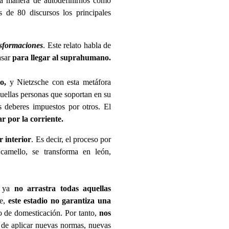
 la manera de autodefinirnos como
 de 80 discursos los principales
nsformaciones
.
Este relato habla de
asar
para llegar al suprahumano.
o,
y Nietzsche con esta metáfora
uellas personas que soportan en su
s deberes impuestos por otros. El
r por la corriente.
r interior
. Es decir, el proceso por
camello, se transforma en león,
: ya
no arrastra todas aquellas
te,
este estadio no garantiza una
o de domesticación. Por tanto,
nos
d de aplicar nuevas normas, nuevas