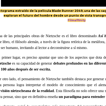
tograma extraído de la película Blade Runner 2049, una de las sa
exploran el futuro del hombre desde un punto de vista transg
Filmaffinity
a de las principales obras de Nietzsche es el libro denominado
Así 
te libro, el filósofo alemán, a través de la figura retórica de la metáfora
 ser humano, invitando al lector a deconstruirse a sí mismo.
 primer lugar, es preciso apuntar que uno de los aspectos que dota 
etzsche
es su capacidad de generar
debates profundos en las difere
 100 años después de ser escrita.
r otro lado, el pensamiento de Nietzsche también destaca por generar
a persona logra interpretar el modelo de conocimiento que el ale
e
visión nietzscheana de la realidad
. Esta filosofía no solo ofrece una
ra pensar, sino que en definitiva enseña
un paradigma para entender 