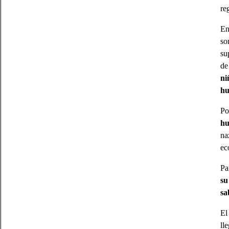
re
En
so
su
d
ni
h
Po
hu
na
ec
Pa
su
sa
El
ll