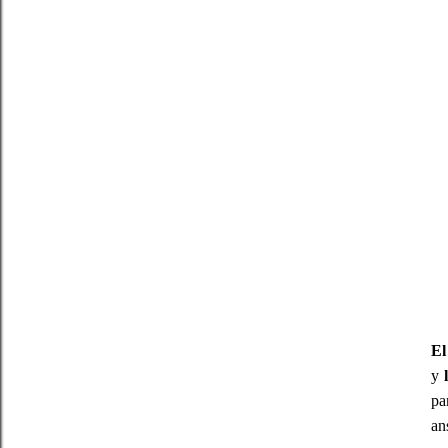
El
y
pa
an