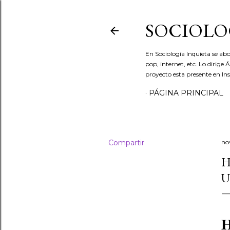
SOCIOLO
En Sociología Inquieta se abo
pop, internet, etc. Lo dirige
proyecto esta presente en In
PÁGINA PRINCIPAL
Compartir
no
H
U
H