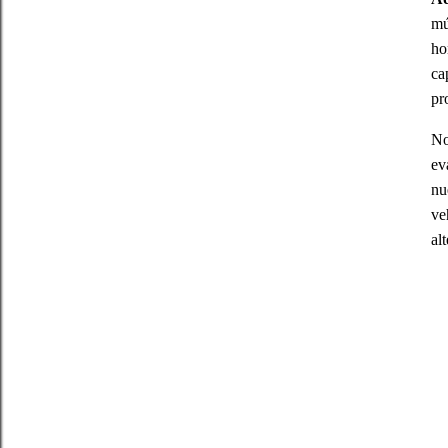
mú
ho
ca
pr
No
ev
nu
ve
al