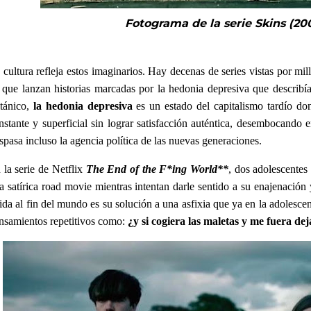
Fotograma de la serie
Skins (20
 cultura refleja estos imaginarios. Hay decenas de series vistas por mi
, que lanzan historias marcadas por la hedonia depresiva que describí
itánico,
la hedonia depresiva
es un estado del capitalismo tardío do
nstante y superficial sin lograr satisfacción auténtica, desembocando 
aspasa incluso la agencia política de las nuevas generaciones.
 la serie de Netflix
The End of the F*ing World**
, dos adolescentes
a satírica road movie mientras intentan darle sentido a su enajenación
ida al fin del mundo es su solución a una asfixia que ya en la adolesce
nsamientos repetitivos como:
¿y si cogiera las maletas y me fuera de