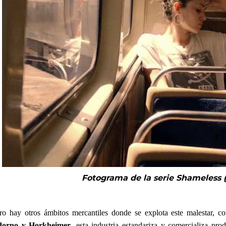
Fotograma de la serie
Shameless (
ro hay otros ámbitos mercantiles donde se explota este malestar, 
orno y Horkheimer
, esta industria estandariza y comercializa prod