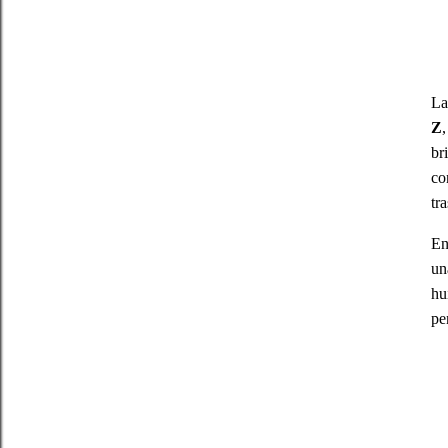
La
Z
br
co
tr
En
un
hu
pe