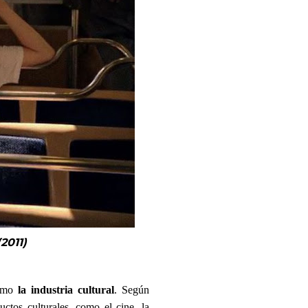
2011)
como
la industria cultural
. Según
uctos culturales, como el cine, la