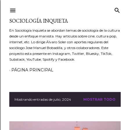
Ir al contenido principal
SOCIOLOGÍA INQUIETA
En Sociología Inquieta se abordan temas de sociología de la cultura
desde un enfoque marxista. Hay artículos sobre cine, cultura pop,
internet, etc. Lo dirige Álvaro Soler con aportes regulares del
sociólogo Jose Manuel Bobadilla, y otros colaboradores. Este
proyecto esta presente en Instagram, Twitter, Bluesky, TikTok,
Substack, YouTube, Spotify y Facebook.
PÁGINA PRINCIPAL
Mostrando entradas de julio, 2024
MOSTRAR TODO
E
n
t