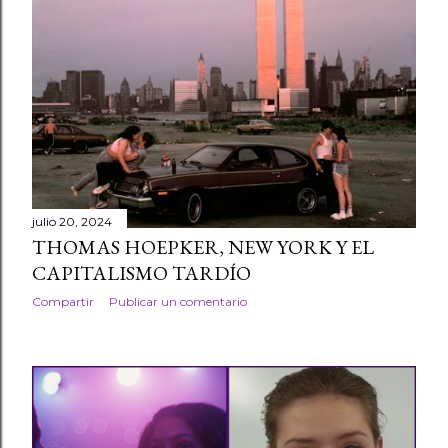
r
a
d
a
s
julio 20, 2024
THOMAS HOEPKER, NEW YORK Y EL
CAPITALISMO TARDÍO
Compartir
Publicar un comentario