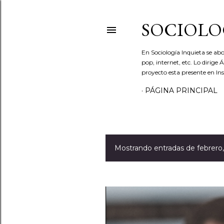
SOCIOLO
En Sociología Inquieta se abo
pop, internet, etc. Lo dirige
proyecto esta presente en In
PÁGINA PRINCIPAL
Mostrando entradas de febrero
E
n
t
r