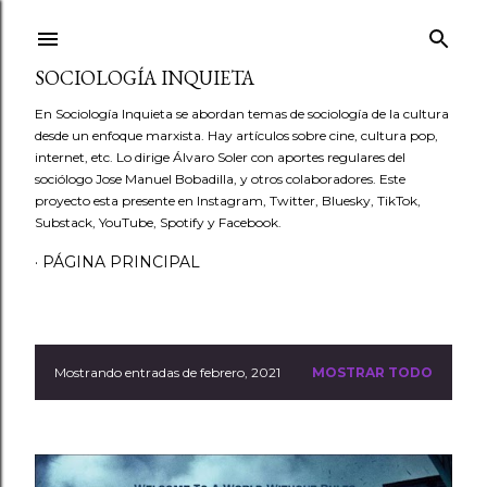
Ir al contenido principal
SOCIOLOGÍA INQUIETA
En Sociología Inquieta se abordan temas de sociología de la cultura
desde un enfoque marxista. Hay artículos sobre cine, cultura pop,
internet, etc. Lo dirige Álvaro Soler con aportes regulares del
sociólogo Jose Manuel Bobadilla, y otros colaboradores. Este
proyecto esta presente en Instagram, Twitter, Bluesky, TikTok,
Substack, YouTube, Spotify y Facebook.
PÁGINA PRINCIPAL
Mostrando entradas de febrero, 2021
MOSTRAR TODO
E
n
t