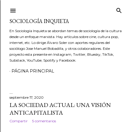
Ir al contenido principal
SOCIOLOGÍA INQUIETA
En Sociología Inquieta se abordan temas de sociología de la cultura
desde un enfoque marxista. Hay artículos sobre cine, cultura pop,
internet, etc. Lo dirige Álvaro Soler con aportes regulares del
sociólogo Jose Manuel Bobadilla, y otros colaboradores. Este
proyecto esta presente en Instagram, Twitter, Bluesky, TikTok,
Substack, YouTube, Spotify y Facebook.
PÁGINA PRINCIPAL
septiembre 17, 2020
E
LA SOCIEDAD ACTUAL: UNA VISIÓN
ANTICAPITALISTA
n
Compartir
5 comentarios
t