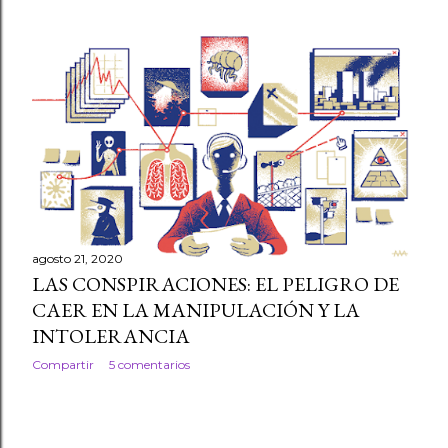
r
a
d
a
s
agosto 21, 2020
LAS CONSPIRACIONES: EL PELIGRO DE
CAER EN LA MANIPULACIÓN Y LA
INTOLERANCIA
Compartir
5 comentarios