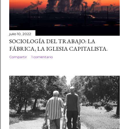
r
a
d
julio 10, 2022
a
SOCIOLOGÍA DEL TRABAJO: LA
FÁBRICA, LA IGLESIA CAPITALISTA.
s
Compartir
1 comentario