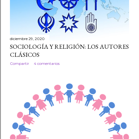
r
a
d
diciembre 29, 2020
a
SOCIOLOGÍA Y RELIGIÓN: LOS AUTORES
CLÁSICOS
s
Compartir
4 comentarios