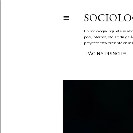
SOCIOLO
En Sociología Inquieta se abo
pop, internet, etc. Lo dirige
proyecto esta presente en In
PÁGINA PRINCIPAL
E
n
t
r