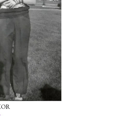
MOR
o