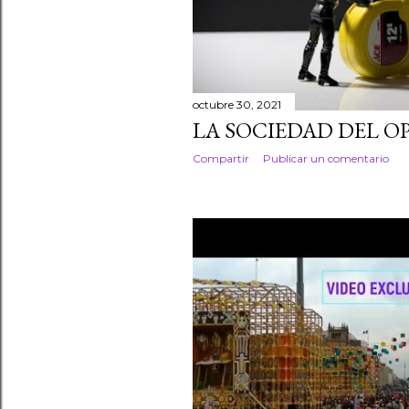
a
d
a
octubre 30, 2021
s
LA SOCIEDAD DEL O
Compartir
Publicar un comentario