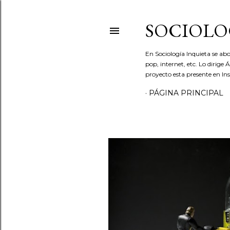
SOCIOLO
En Sociología Inquieta se abo
pop, internet, etc. Lo dirige
proyecto esta presente en In
PÁGINA PRINCIPAL
E
n
t
r