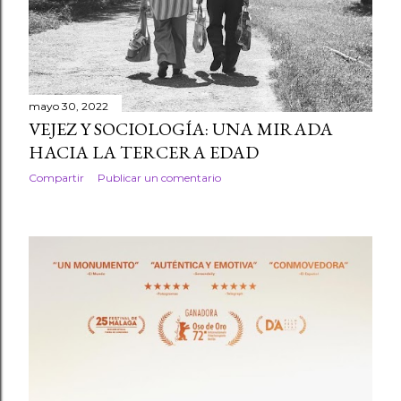
r
a
d
mayo 30, 2022
a
VEJEZ Y SOCIOLOGÍA: UNA MIRADA
HACIA LA TERCERA EDAD
s
Compartir
Publicar un comentario