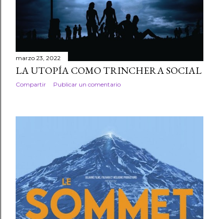
r
a
d
marzo 23, 2022
a
LA UTOPÍA COMO TRINCHERA SOCIAL
Compartir
Publicar un comentario
s