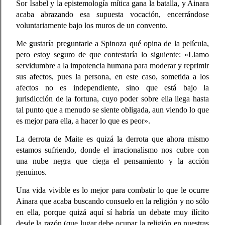
Sor Isabel y la epistemología mítica gana la batalla
, y Ainara
acaba abrazando esa supuesta vocación, encerrándose
voluntariamente bajo los muros de un convento.
Me gustaría preguntarle
a Spinoza qué opina de la película
,
pero estoy seguro de que contestaría lo siguiente: «Llamo
servidumbre a la impotencia humana para moderar y reprimir
sus afectos, pues la persona, en este caso, sometida a los
afectos no es independiente, sino que está bajo la
jurisdicción de la fortuna, cuyo poder sobre ella llega hasta
tal punto que a menudo se siente obligada, aun viendo lo que
es mejor para ella, a hacer lo que es peor».
La derrota de Maite es quizá la derrota que ahora mismo
estamos sufriendo, donde el irracionalismo nos cubre con
una nube negra que ciega el pensamiento y la acción
genuinos.
Una vida vivible es lo mejor para combatir lo que le ocurre
Ainara
que acaba buscando consuelo en la religión y no sólo
en ella, porque quizá aquí sí habría un debate muy ilícito
desde la razón (que lugar debe ocupar la religión en nuestras