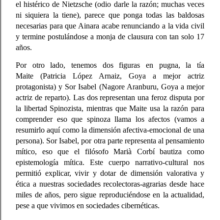
el histérico de Nietzsche (odio darle la razón; muchas veces
ni siquiera la tiene), parece que ponga todas las baldosas
necesarias para que Ainara acabe renunciando a la vida civil
y termine postulándose a monja de clausura con tan solo 17
años.
Por otro lado, tenemos dos figuras en pugna,
la tía
Maite
(Patricia López Arnaiz, Goya a mejor actriz
protagonista) y
Sor Isabel
(Nagore Aranburu, Goya a mejor
actriz de reparto). Las dos representan
una feroz disputa por
la libertad Spinozista
, mientras que Maite usa la razón para
comprender eso que spinoza llama los afectos (vamos a
resumirlo aquí como la dimensión afectiva-emocional de una
persona).
Sor Isabel, por otra parte representa al pensamiento
mítico
, eso que el filósofo Marià Corbí bautiza como
epistemología mítica. Este cuerpo narrativo-cultural nos
permitió explicar, vivir y dotar de dimensión valorativa y
ética a nuestras sociedades recolectoras-agrarias desde hace
miles de años, pero sigue reproduciéndose en la actualidad,
pese a que vivimos en sociedades cibernéticas.