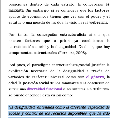
posiciones dentro de cada estrato, la concepción
es
marxista
. Sin embargo, si se considera que los factores
aparte de económicos tienen que ver con el poder y el
estatus o una mezcla de las dos, la visión será
weberiana
.
Por tanto,
la concepción estructuralista
afirma que
existen factores que a priori ya condicionan la
estratificación social y la desigualdad. Es decir, que
hay
componentes estructurales
(Ferreira, 2008).
Así pues, el paradigma estructuralista/social justifica la
explicación necesaria de la desigualdad a través de
variables de carácter universal como son
el género
, la
edad, la posición social
de los familiares o la condición de
sufrir una
diversidad funcional
o no sufrirla. En definitiva,
se puede entender esta visión como:
“
la desigualdad, entendida como la diferente capacidad de
acceso y control de los recursos disponibles, que ha sido