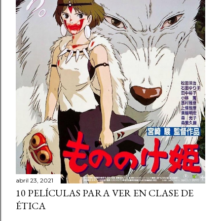
n
c
o
m
e
n
t
a
r
i
o
abril 23, 2021
10 PELÍCULAS PARA VER EN CLASE DE
ÉTICA