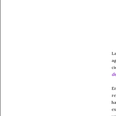
La
ag
ci
d
En
re
ha
e