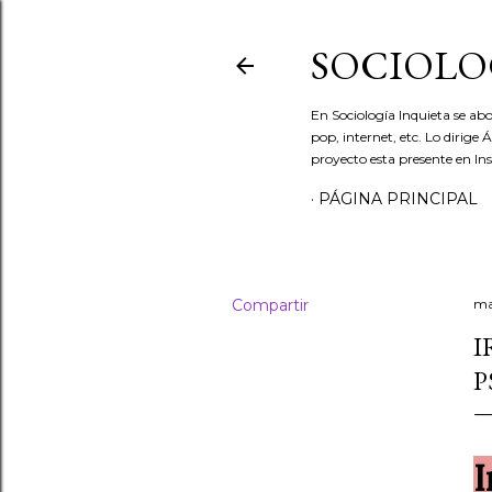
SOCIOLO
En Sociología Inquieta se abo
pop, internet, etc. Lo dirige
proyecto esta presente en In
PÁGINA PRINCIPAL
Compartir
ma
I
P
I