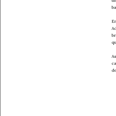
un
ba
E
Ad
br
qu
A
c
de