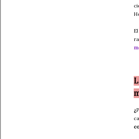
c
H
E
ra
m
L
m
¿
P
ca
co